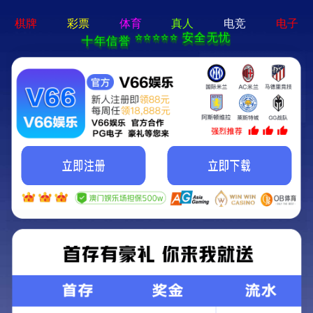
伟德国际唯一官网入口(中国)有限公司
首 页
关于和讯
和讯介绍
资质荣誉
新闻中心
行业新闻
技术文档
应用案例
产品展示
伟创产品
步科产品
西门子产品
三菱产品
威纶通产品