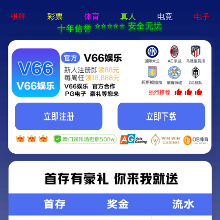
伟德国际唯一官网入口(中国)有限公司
首 页
关于和讯
和讯介绍
资质荣誉
新闻中心
行业新闻
技术文档
应用案例
产品展示
伟创产品
步科产品
西门子产品
三菱产品
威纶通产品