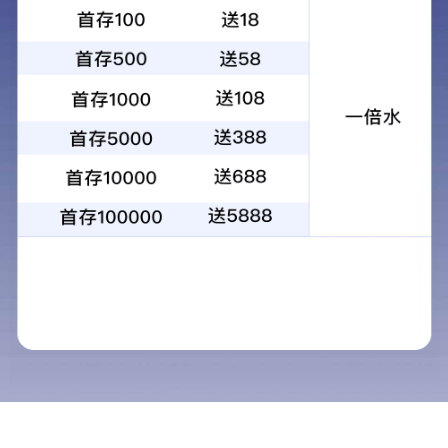
信捷产品
松下产品
欧姆龙产品
永宏产品
服务中心
定制服务
培训服务
售后服务
联系我们
联系方式
人才招聘
新闻中心
行业新闻
技术文档
应用案例
首页
新闻中心
应用案例