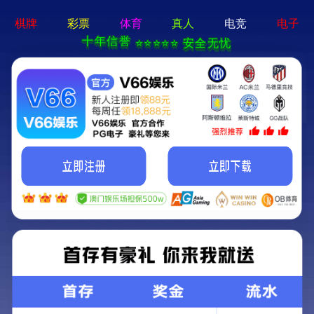
伟德国际唯一官网入口(中国)有限公司
首 页
关于和讯
和讯介绍
资质荣誉
新闻中心
行业新闻
技术文档
应用案例
产品展示
伟创产品
步科产品
西门子产品
三菱产品
威纶通产品