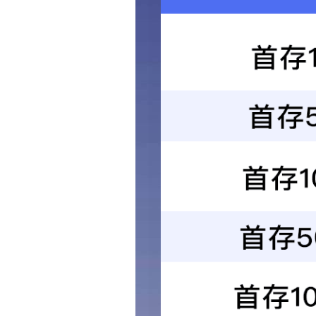
零碳能源 | “氢”风正劲，伟创
2024-11-08
近年来，在“双碳”战略目标的指引下，伟创电气积极布局绿
合目前制氢行业对节能高效、绿电适配的需求，推出了一系列